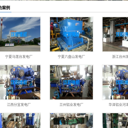
功案例
宁夏马莲台发电厂
宁夏六盘山发电厂
浙江台州
江西分宜发电厂
兰州铝业发电厂
华泽铝业河