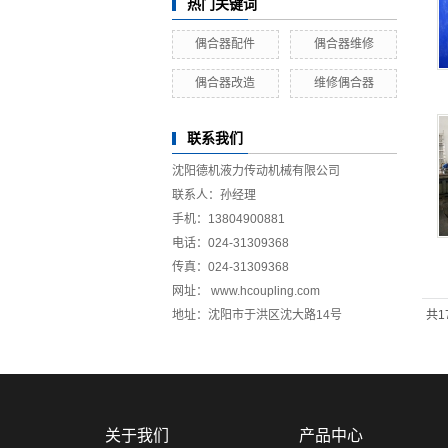
热门关键词
偶合器配件
偶合器维修
偶合器改造
维修偶合器
联系我们
沈阳德机液力传动机械有限公司
联系人：孙经理
手机：13804900881
电话：024-31309368
传真：024-31309368
网址： www.hcoupling.com
地址：沈阳市于洪区沈大路14号
共1
关于我们
产品中心