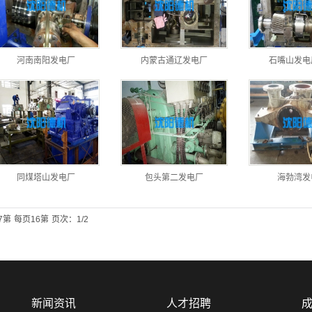
河南南阳发电厂
内蒙古通辽发电厂
石嘴山发电
同煤塔山发电厂
包头第二发电厂
海勃湾发
7第
每页16第
页次：1/2
新闻资讯
人才招聘