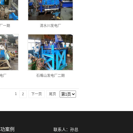
厂一期
清水川发电厂
电厂
石嘴山发电厂二期
1
2
下一页
尾页
成功案例
联系人：孙总