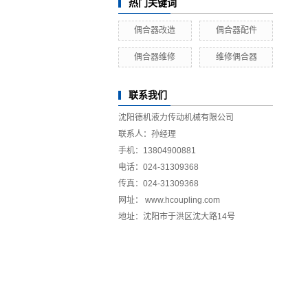
热门关键词
偶合器改造
偶合器配件
偶合器维修
维修偶合器
联系我们
沈阳德机液力传动机械有限公司
联系人：孙经理
手机：13804900881
电话：024-31309368
传真：024-31309368
网址： www.hcoupling.com
地址：沈阳市于洪区沈大路14号