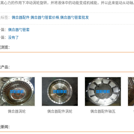
在离心力的作用下冲动涡轮旋转，并将液体中的动能变成机械能，并以此来驱动从动轴
关标签：
偶合器配件
,
偶合器勺管套价格
,
偶合器勺管套批发
一篇：
偶合器勺管套
一篇：
没有了
近浏览：
关产品：
偶合器涡轮
偶合器配件涡轮
偶合器配件轴瓦
关新闻：