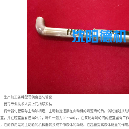
生产加工各种型号偶合器勺管套
我司专业技术人员上门指导安装
偶合器勺管套与主动轴相连，主动轴是连接在由动机的增速齿轮后。涡轮通过从动
腔室，并在腔室里有径向叶片，叶片一般为20～40片。在泵轮与涡轮间的腔室里有工
动，它的作用是将主动轮的机械能转换成工作液体的动能。它起着提高液体能量的作用