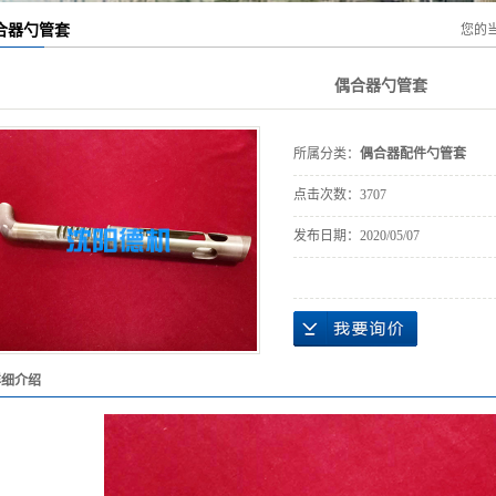
合器勺管套
您的
偶合器勺管套
所属分类：
偶合器配件勺管套
点击次数：
3707
发布日期：
2020/05/07
详细介绍