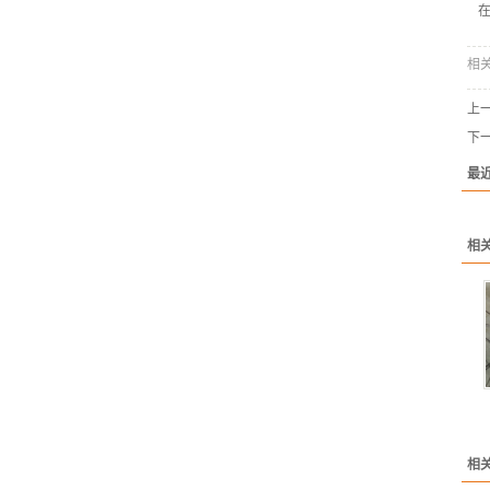
相
上
下
最
相
相