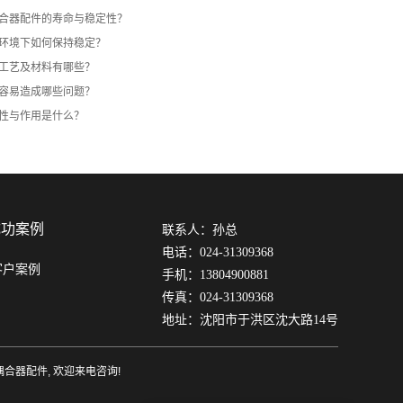
合器配件的寿命与稳定性？
环境下如何保持稳定？
工艺及材料有哪些？
容易造成哪些问题？
性与作用是什么？
成功案例
联系人：孙总
电话：024-31309368
客户案例
手机：13804900881
传真：024-31309368
地址：沈阳市于洪区沈大路14号
偶合器配件
, 欢迎来电咨询!