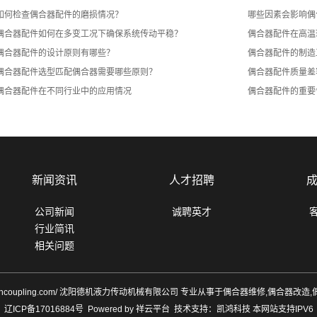
如何检查偶合器配件的磨损情况？
哪些因素会影响偶
偶合器配件如何在多变工况下确保系统传动平稳？
偶合器配件在高温
偶合器配件的设计原则有哪些？
偶合器配件的制造
偶合器配件选型匹配偶合器需要哪些原则？
偶合器配件质量差
偶合器配件在不同行业中的应用情况
偶合器配件的重要
新闻资讯
人才招聘
公司新闻
诚聘英才
行业简讯
相关问题
://www.hcoupling.com/ 沈阳德机液力传动机械有限公司 专业从事于
偶合器维修
,
偶合器改造
,
辽ICP备17016884号
Powered by
祥云平台
技术支持：
凯鸿科技
本网站支持IPV6